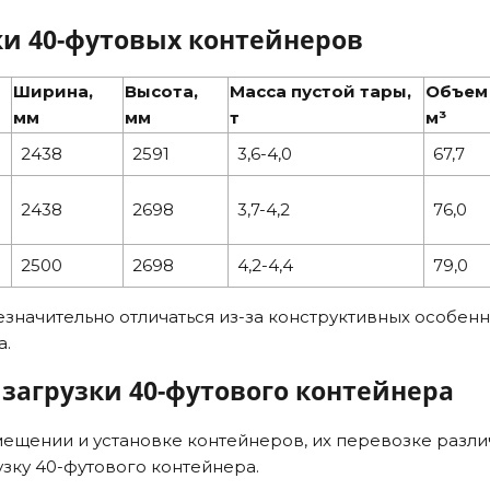
и 40-футовых контейнеров
Ширина,
Высота,
Масса пустой тары,
Объем
мм
мм
т
м³
2438
2591
3,6-4,0
67,7
2438
2698
3,7-4,2
76,0
2500
2698
4,2-4,4
79,0
значительно отличаться из-за конструктивных особен
а.
загрузки 40-футового контейнера
мещении и установке контейнеров, их перевозке разл
зку 40-футового контейнера.