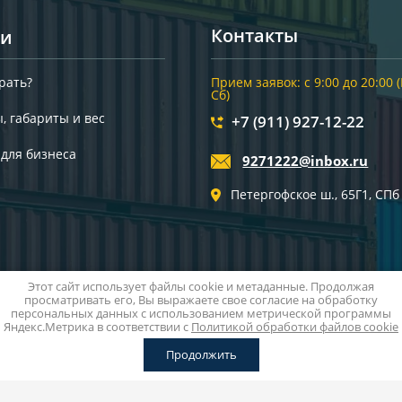
Контакты
ьи
рать?
Прием заявок: с 9:00 до 20:00 
Сб)
, габариты и вес
+7 (911) 927-12-22
 для бизнеса
9271222@inbox.ru
Петергофское ш., 65Г1, СПб
Этот сайт использует файлы cookie и метаданные. Продолжая
просматривать его, Вы выражаете свое согласие на обработку
персональных данных с использованием метрической программы
Яндекс.Метрика в соответствии с
Политикой обработки файлов cookie
Продолжить